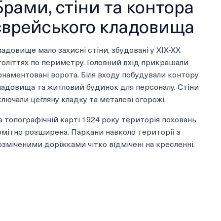
Брами, стіни та контора
єврейського кладовища
ладовище мало захисні стіни, збудовані у XIX-XX
толіттях по периметру. Головний вхід прикрашали
рнаментовані ворота. Біля входу побудували контору
ладовища та житловий будинок для персоналу. Стіни
ключали цегляну кладку та металеві огорожі.
а топографічній карті 1924 року територія поховань
омітно розширена. Паркани навколо території з
озміченими доріжками чітко відмічені на кресленні.