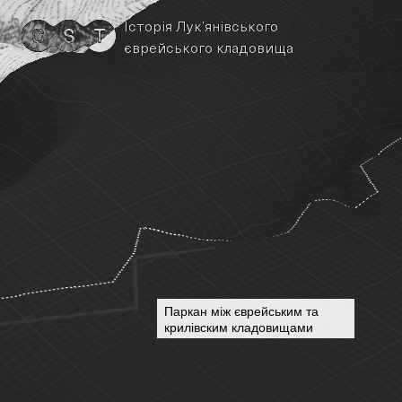
Історія Лук’янівського
єврейського кладовища
Паркан між єврейським та
крилівским кладовищами