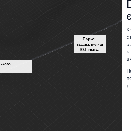
К
с
Паркан
о
вздовж вулиці
Ю.Іллєнка
к
в
ького
Н
п
р