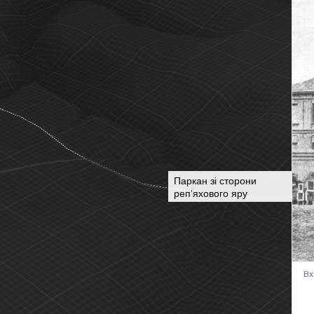
Паркан зі сторони
репʼяхового яру
Вх