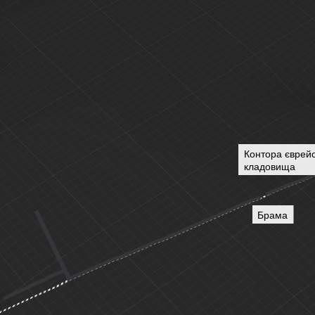
Контора єврейс
кладовища
Брама